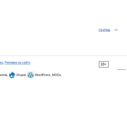
гъупщ
ка
,
Реклама на сайте
18+
omla,
Drupal,
WordPress, MODx.