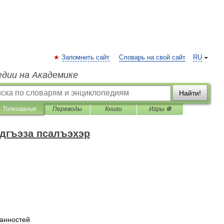
Запомнить сайт
Словарь на свой сайт
RU
едии на Академике
Найти!
Толкования
Переводы
Книги
Игры ⚽
дгъэза псалъэхэр
анностей