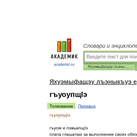
Словари и энциклоп
academic.ru
Яхуэмыфащэу лъэныкъуэ едгъэза псалъэхэр
Яхуэмыфащэу лъэныкъуэ е
гъуоупщIэ
Толкование
Перевод
гъуоупщIэ
гъуом
и
лэжьапщIэ
плата
глашатаю
за
выполнение
своих
обяз