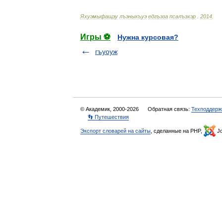
Яхуэмыфащэу
лъэныкъуэ
едгъэза
псалъэхэр
.
2014
.
Игры ⚽
Нужна курсовая?
гъуоуж
© Академик, 2000-2026
Обратная связь:
Техподдерж
👣 Путешествия
Экспорт словарей на сайты
, сделанные на PHP,
Jo